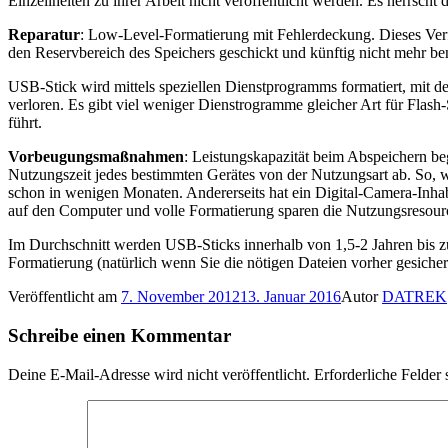
Einzeilheiten zu ihrer Arbeit nicht veröffentlicht werden. Es herrsc
Reparatur
: Low-Level-Formatierung mit Fehlerdeckung. Dieses Verfa
den Reservbereich des Speichers geschickt und künftig nicht mehr be
USB-Stick wird mittels speziellen Dienstprogramms formatiert, mit de
verloren. Es gibt viel weniger Dienstrogramme gleicher Art für Flas
führt.
Vorbeugungsmaßnahmen
: Leistungskapazität beim Abspeichern be
Nutzungszeit jedes bestimmten Gerätes von der Nutzungsart ab. So, w
schon in wenigen Monaten. Andererseits hat ein Digital-Camera-Inhab
auf den Computer und volle Formatierung sparen die Nutzungsresource
Im Durchschnitt werden USB-Sticks innerhalb von 1,5-2 Jahren bis 
Formatierung (natürlich wenn Sie die nötigen Dateien vorher gesicher
Veröffentlicht am
7. November 2012
13. Januar 2016
Autor
DATREK
Schreibe einen Kommentar
Deine E-Mail-Adresse wird nicht veröffentlicht.
Erforderliche Felder 