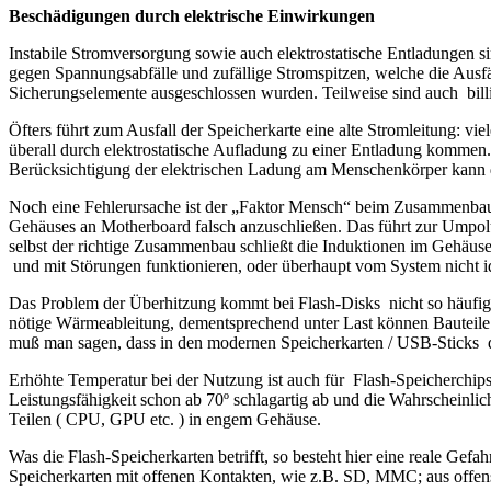
Beschädigungen durch elektrische Einwirkungen
Instabile Stromversorgung sowie auch elektrostatische Entladungen s
gegen Spannungsabfälle und zufällige Stromspitzen, welche die Ausf
Sicherungselemente ausgeschlossen wurden. Teilweise sind auch billi
Öfters führt zum Ausfall der Speicherkarte eine alte Stromleitung: v
überall durch elektrostatische Aufladung zu einer Entladung kommen
Berücksichtigung der elektrischen Ladung am Menschenkörper kann 
Noch eine Fehlerursache ist der „Faktor Mensch“ beim Zusammenbau v
Gehäuses an Motherboard falsch anzuschließen. Das führt zur Umpolu
selbst der richtige Zusammenbau schließt die Induktionen im Gehäus
und mit Störungen funktionieren, oder überhaupt vom System nicht iden
Das Problem der Überhitzung kommt bei Flash-Disks nicht so häufig vo
nötige Wärmeableitung, dementsprechend unter Last können Bauteile üb
muß man sagen, dass in den modernen Speicherkarten / USB-Sticks d
Erhöhte Temperatur bei der Nutzung ist auch für Flash-Speicherchips 
Leistungsfähigkeit schon ab 70º schlagartig ab und die Wahrscheinlichke
Teilen ( CPU, GPU etc. ) in engem Gehäuse.
Was die Flash-Speicherkarten betrifft, so besteht hier eine reale Ge
Speicherkarten mit offenen Kontakten, wie z.B. SD, MMC; aus offens