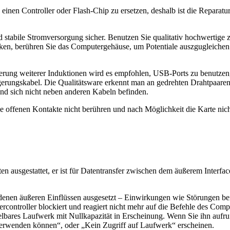
g einen Controller oder Flash-Chip zu ersetzen, deshalb ist die Reparat
d stabile Stromversorgung sicher. Benutzen Sie qualitativ hochwertige z
en, berühren Sie das Computergehäuse, um Potentiale auszgugleichen.
ung weiterer Induktionen wird es empfohlen, USB-Ports zu benutzen
ngerungskabel. Die Qualitätsware erkennt man an gedrehten Drahtpaar
 und sich nicht neben anderen Kabeln befinden.
ie offenen Kontakte nicht berühren und nach Möglichkeit die Karte ni
en ausgestattet, er ist für Datentransfer zwischen dem äußerem Interfa
denen äußeren Einflüssen ausgesetzt – Einwirkungen wie Störungen bei 
ercontroller blockiert und reagiert nicht mehr auf die Befehle des Com
bares Laufwerk mit Nullkapazität in Erscheinung. Wenn Sie ihn aufru
verwenden können“, oder „Kein Zugriff auf Laufwerk“ erscheinen.