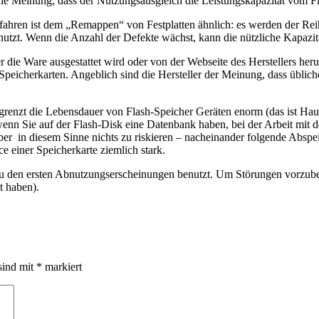
ht die Meinung, dass der Nutzungsausgleich die Leistungskapazität vom F
hren ist dem „Remappen“ von Festplatten ähnlich: es werden der Reihe
nutzt. Wenn die Anzahl der Defekte wächst, kann die nützliche Kapazit
r die Ware ausgestattet wird oder von der Webseite des Herstellers he
h-Speicherkarten. Angeblich sind die Hersteller der Meinung, dass übl
grenzt die Lebensdauer von Flash-Speicher Geräten enorm (das ist Haupt
enn Sie auf der Flash-Disk eine Datenbank haben, bei der Arbeit mit 
er in diesem Sinne nichts zu riskieren – nacheinander folgende Abspe
 einer Speicherkarte ziemlich stark.
zu den ersten Abnutzungserscheinungen benutzt. Um Störungen vorzub
t haben).
sind mit
*
markiert