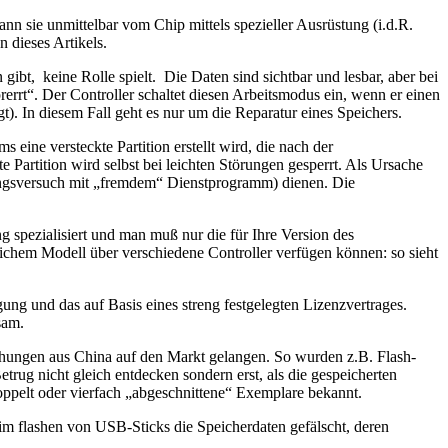
ann sie unmittelbar vom Chip mittels spezieller Ausrüstung (i.d.R.
 dieses Artikels.
ibt, keine Rolle spielt. Die Daten sind sichtbar und lesbar, aber bei
errt“. Der Controller schaltet diesen Arbeitsmodus ein, wenn er einen
. In diesem Fall geht es nur um die Reparatur eines Speichers.
eine versteckte Partition erstellt wird, die nach der
te Partition wird selbst bei leichten Störungen gesperrt. Als Ursache
ngsversuch mit „fremdem“ Dienstprogramm) dienen. Die
 spezialisiert und man muß nur die für Ihre Version des
ichem Modell über verschiedene Controller verfügen können: so sieht
ügung und das auf Basis eines streng festgelegten Lizenzvertrages.
sam.
schungen aus China auf den Markt gelangen. So wurden z.B. Flash-
g nicht gleich entdecken sondern erst, als die gespeicherten
doppelt oder vierfach „abgeschnittene“ Exemplare bekannt.
eim flashen von USB-Sticks die Speicherdaten gefälscht, deren