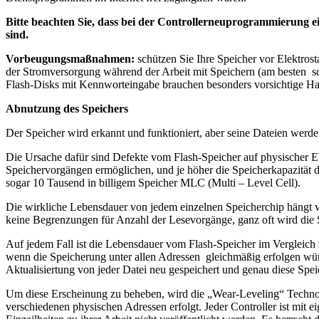
Bitte beachten Sie, dass bei der Controllerneuprogrammierung e
sind.
Vorbeugungsmaßnahmen:
schützen Sie Ihre Speicher vor Elektros
der Stromversorgung während der Arbeit mit Speichern (am besten sc
Flash-Disks mit Kennworteingabe brauchen besonders vorsichtige H
Abnutzung des Speichers
Der Speicher wird erkannt und funktioniert, aber seine Dateien wer
Die Ursache dafür sind Defekte vom Flash-Speicher auf physischer 
Speichervorgängen ermöglichen, und je höher die Speicherkapazität d
sogar 10 Tausend in billigem Speicher MLC (Multi – Level Cell).
Die wirkliche Lebensdauer von jedem einzelnen Speicherchip hängt vo
keine Begrenzungen für Anzahl der Lesevorgänge, ganz oft wird die Si
Auf jedem Fall ist die Lebensdauer vom Flash-Speicher im Vergleic
wenn die Speicherung unter allen Adressen gleichmäßig erfolgen würd
Aktualisiertung von jeder Datei neu gespeichert und genau diese Speic
Um diese Erscheinung zu beheben, wird die „Wear-Leveling“ Technolo
verschiedenen physischen Adressen erfolgt. Jeder Controller ist mit 