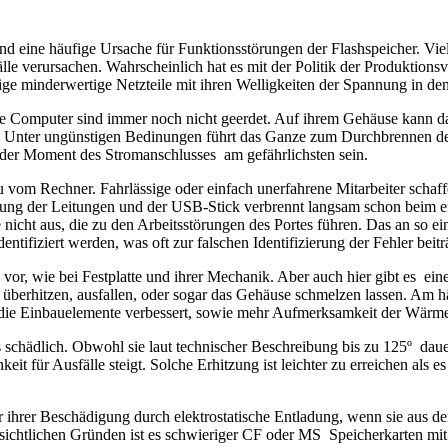
ind eine häufige Ursache für Funktionsstörungen der Flashspeicher. Vi
älle verursachen.
Wahrscheinlich hat es mit der Politik der Produktionsv
ge minderwertige Netzteile mit ihren Welligkeiten der Spannung in de
iele Computer sind immer noch nicht geerdet. Auf ihrem Gehäuse kann da
. Unter ungünstigen Bedinungen führt das Ganze zum Durchbrennen des
der Moment des Stromanschlusses am gefährlichsten sein.
om Rechner. Fahrlässige oder einfach unerfahrene Mitarbeiter schaff
ng der Leitungen und der USB-Stick verbrennt langsam schon beim erst
e nicht aus, die zu den Arbeitsstörungen des Portes führen. Das an 
tifiziert werden, was oft zur falschen Identifizierung der Fehler beitr
r, wie bei Festplatte und ihrer Mechanik. Aber auch hier gibt es eine
erhitzen, ausfallen, oder sogar das Gehäuse schmelzen lassen. Am häuf
ie Einbauelemente verbessert, sowie mehr Aufmerksamkeit der Wärmeab
schädlich. Obwohl sie laut technischer Beschreibung bis zu 125º dauer
it für Ausfälle steigt. Solche Erhitzung ist leichter zu erreichen als e
fahr ihrer Beschädigung durch elektrostatische Entladung, wenn sie au
ichtlichen Gründen ist es schwieriger CF oder MS Speicherkarten mit 