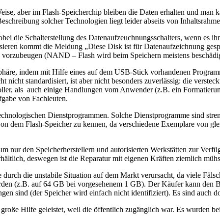
Weise, aber im Flash-Speicherchip bleiben die Daten erhalten und man k
eschreibung solcher Technologien liegt leider abseits von Inhaltsrahmen
ei die Schalterstellung des Datenaufzeuchnungsschalters, wenn es ihn g
alisieren kommt die Meldung „Diese Disk ist für Datenaufzeichnung gespr
g vorzubeugen (NAND – Flash wird beim Speichern meistens beschädigt)
sphäre, indem mit Hilfe eines auf dem USB-Stick vorhandenen Programms 
nicht standardisiert, ist aber nicht besonders zuverlässig: die versteck
ller, als auch einige Handlungen vom Anwender (z.B. ein Formatieru
ufgabe von Fachleuten.
 technologischen Dienstprogrammen. Solche Dienstprogramme sind streng
 von dem Flash-Speicher zu kennen, da verschiedene Exemplare von gle
rium nur den Speicherherstellern und autorisierten Werkstätten zur Verf
erhältlich, deswegen ist die Reparatur mit eigenen Kräften ziemlich müh
 durch die unstabile Situation auf dem Markt verursacht, da viele Fäl
en (z.B. auf 64 GB bei vorgesehenem 1 GB). Der Käufer kann den Betru
gen sind (der Speicher wird einfach nicht identifiziert). Es sind auch 
große Hilfe geleistet, weil die öffentlich zugänglich war. Es wurden b