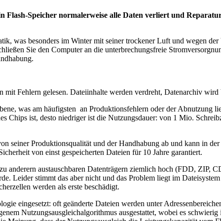
in Flash-Speicher normalerweise alle Daten verliert und Reparat
tatik, was besonders im Winter mit seiner trockener Luft und wegen de
hließen Sie den Computer an die unterbrechungsfreie Stromversorgnun
andhabung.
den mit Fehlern gelesen. Dateiinhalte werden verdreht, Datenarchiv w
Ebene, was am häufigsten an Produktionsfehlern oder der Abnutzung l
es Chips ist, desto niedriger ist die Nutzungsdauer: von 1 Mio. Schre
n seiner Produktionsqualität und der Handhabung ab und kann in der Pr
cherheit von einst gespeicherten Dateien für 10 Jahre garantiert.
h zu anderern austauschbaren Datenträgern ziemlich hoch (FDD, ZIP,
e. Leider stimmt das aber nicht und das Problem liegt im Dateisystem 
herzellen werden als erste beschädigt.
gie eingesetzt: oft geänderte Dateien werden unter Adressenbereichen
eigenem Nutzungsausgleichalgorithmus ausgestattet, wobei es schwierig 