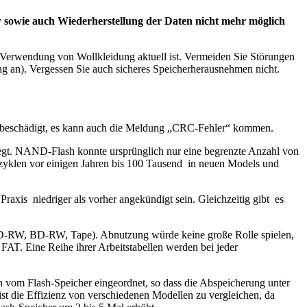
ur sowie auch Wiederherstellung der Daten nicht mehr möglich
r Verwendung von Wollkleidung aktuell ist. Vermeiden Sie Störungen
g an). Vergessen Sie auch sicheres Speicherherausnehmen nicht.
ird beschädigt, es kann auch die Meldung „CRC-Fehler“ kommen.
iegt. NAND-Flash konnte ursprünglich nur eine begrenzte Anzahl von
ibzyklen vor einigen Jahren bis 100 Tausend in neuen Models und
axis niedriger als vorher angekündigt sein. Gleichzeitig gibt es
 CD-RW, BD-RW, Tape). Abnutzung würde keine große Rolle spielen,
FAT. Eine Reihe ihrer Arbeitstabellen werden bei jeder
 vom Flash-Speicher eingeordnet, so dass die Abspeicherung unter
ist die Effizienz von verschiedenen Modellen zu vergleichen, da