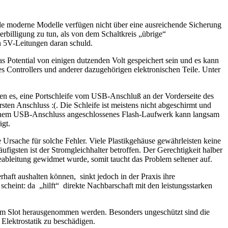
ele moderne Modelle verfügen nicht über eine ausreichende Sicherung
erbilligung zu tun, als von dem Schaltkreis „übrige“
n 5V-Leitungen daran schuld.
s Potential von einigen dutzenden Volt gespeichert sein und es kann
 Controllers und anderer dazugehörigen elektronischen Teile. Unter
en es, eine Portschleife vom USB-Anschluß an der Vorderseite des
en Anschluss :(. Die Schleife ist meistens nicht abgeschirmt und
so einem USB-Anschluss angeschlossenes Flash-Laufwerk kann langsam
ägt.
 Ursache für solche Fehler. Viele Plastikgehäuse gewährleisten keine
igsten ist der Stromgleichhalter betroffen. Der Gerechtigkeit halber
leitung gewidmet wurde, somit taucht das Problem seltener auf.
haft aushalten können, sinkt jedoch in der Praxis ihre
s scheint: da „hilft“ direkte Nachbarschaft mit den leistungsstarken
s dem Slot herausgenommen werden. Besonders ungeschützt sind die
Elektrostatik zu beschädigen.