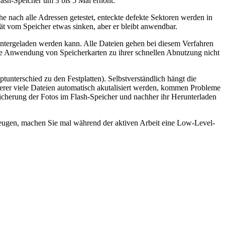
lash-Speicher um 3 bis 5 Mal erhöht.
 nach alle Adressen getestet, enteckte defekte Sektoren werden in
ät vom Speicher etwas sinken, aber er bleibt anwendbar.
runtergeladen werden kann. Alle Dateien gehen bei diesem Verfahren
iche Anwendung von Speicherkarten zu ihrer schnellen Abnutzung nicht
unterschied zu den Festplatten). Selbstverständlich hängt die
derer viele Dateien automatisch akutalisiert werden, kommen Probleme
icherung der Fotos im Flash-Speicher und nachher ihr Herunterladen
eugen, machen Sie mal während der aktiven Arbeit eine Low-Level-