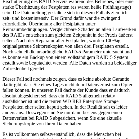
Erschütterung des RAID-Servers während des Betriebes, oder eine
starke Überhitzung der Festplatten (es waren heiße Frühlingstage)
sein. Die Datenrettung gestaltete sich in diesem Fall als ziemlich
zeit- und kostenintensiv. Der Grund dafür war die zwingend
erforderliche Überholung aller Festplatten unter
Reinraumbedingungen. Vergleichbare Schäden an allen Laufwerken
des RAIDs entstehen zum gleichen Zeitpunkt in der Praxis äußerst
selten. Nach der Reparatur aller Festplatten, wurden 100%ig
originalgetreue Sektorenkopien von allen drei Festplatten erstellt.
Noch schnell die ursprüngliche RAID-5 Parameter untersucht und
es konnte ein Backup von einem vollständigem RAID-5 System
erstellt sowie begutachtet werden. Alle Daten wurden zu beidseitiger
Zufriedenheit gerettet.
Dieser Fall soll nochmals zeigen, dass es keine absolute Garantie
dafür gibt, dass Sie eines Tages nicht dem Datenverlust zum Opfer
fallen können. In unserem Fall dachte der Kunde dass er dadurch
absolut abgesichert sei, dass ein RAID 5 allgemein relativ
ausfallsicher ist und die teuren WD RE3 Enterprise Storage
Festplatten eher selten kaputt gehen. In der Realität sah es leider
anders aus. Deswegen sind Sie nur dann bestens gegen einen
Datenverlust bei RAID 5 abgesichert, wenn Sie eine aktuelle
Sicherungskopie von Ihren Daten haben.
Es ist vollkommen selbstverständlich, dass die Menschen bei